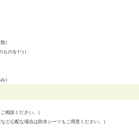
書類）
のものを1つ）
のみ）
はご相談ください。）
禁など心配な場合は防水シーツもご用意ください。）