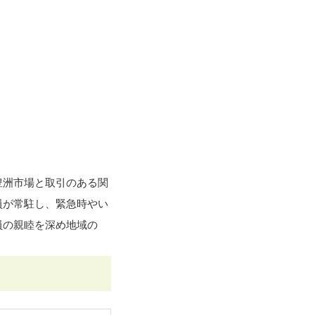
豊洲市場と取引のある関
員が常駐し、緊急時やい
員の親睦を深め地域の