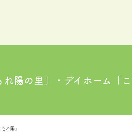
もれ陽の里」・デイホーム「
こもれ陽」